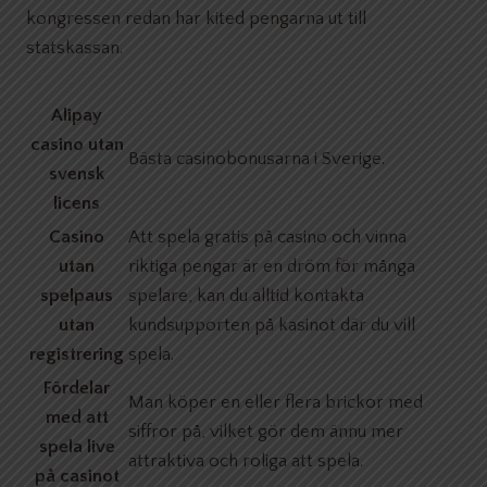
kongressen redan har kited pengarna ut till
statskassan.
Alipay
casino utan
Bästa casinobonusarna i Sverige.
svensk
licens
Casino
Att spela gratis på casino och vinna
utan
riktiga pengar är en dröm för många
spelpaus
spelare, kan du alltid kontakta
utan
kundsupporten på kasinot där du vill
registrering
spela.
Fördelar
Man köper en eller flera brickor med
med att
siffror på, vilket gör dem ännu mer
spela live
attraktiva och roliga att spela.
på casinot