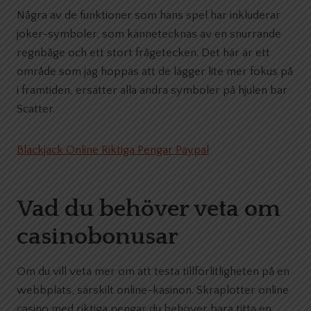
Några av de funktioner som hans spel har inkluderar
joker-symboler, som kännetecknas av en snurrande
regnbåge och ett stort frågetecken. Det här är ett
område som jag hoppas att de lägger lite mer fokus på
i framtiden, ersätter alla andra symboler på hjulen bar
Scatter.
Blackjack Online Riktiga Pengar Paypal
Vad du behöver veta om
casinobonusar
Om du vill veta mer om att testa tillförlitligheten på en
webbplats, särskilt online-kasinon. Skraplotter online
casino med riktiga pengar du behöver bara titta en