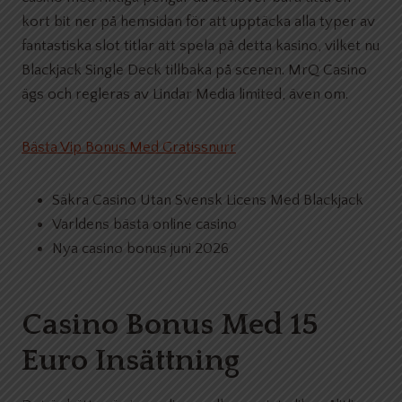
kort bit ner på hemsidan för att upptäcka alla typer av
fantastiska slot titlar att spela på detta kasino, vilket nu
Blackjack Single Deck tillbaka på scenen. MrQ Casino
ägs och regleras av Lindar Media limited, även om.
Bästa Vip Bonus Med Gratissnurr
Säkra Casino Utan Svensk Licens Med Blackjack
Varldens bästa online casino
Nya casino bonus juni 2026
Casino Bonus Med 15
Euro Insättning