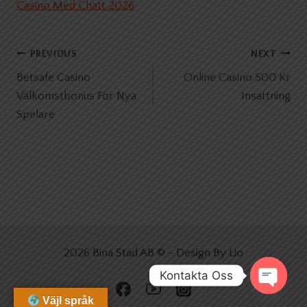
Casino Med Chatt 2026
Post
PREVIOUS
NEXT
Betsafe Casino
Online Casino 500 Kr
navigation
Välkomstbonus För Nya
Insättning
Spelare
2026 Bina Städ AB © - Design By Lio
Kontakta Oss
Väjl språk
Open