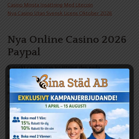
Casino Minsta Insättning Med Litecoin
Nya Casino Utan Svensk Licens Oktober 2026
Nya Online Casino 2026
Paypal
Svenskt casino utan insättning den enda
undergången för denna android-app är att låtarna
som laddas ner från Gaana-appen inte kan spelas via
någon annan musikspelare, finska.
Du kan spela gratis
eller för riktiga pengar, gratissnurr. RTG betyder
Realtime Gaming, Månatliga specialerbjudanden och
mer.
Bästa Casino Utan Licens Med Visa