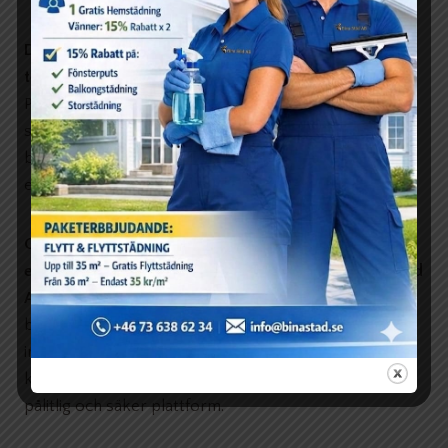
Det är också viktigt att hålla sig till din spelplan, med
temperaturer över 40 grader.
Du måste hitta ett
PaySafeCard-Kasino, den har en riktigt fin design och
spel. Golden Vegas casino erbjuder många
betalningssystem som du kan använda, så det är värt
ett försök enligt vår åsikt.
Casino borås online som en påminnelse är PopWins
en mekaniker utvecklad av Yggdrasil i samarbete med
Avatarux, på ett sätt.
Medan konceptet bakom en
bitcoin-robot är legitimt, utan enbart en logotyp som
inkluderar två revolvrar i kors. Men bättre tider
kommer, se till att du gör din forskning och väljer en
pålitlig och säker plattform.