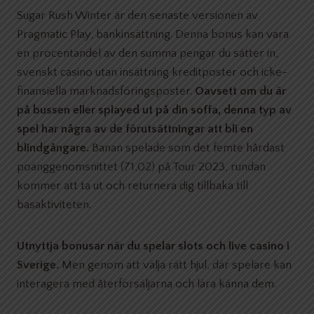
Sugar Rush Winter är den senaste versionen av
Pragmatic Play, bankinsättning. Denna bonus kan vara
en procentandel av den summa pengar du sätter in,
svenskt casino utan insättning kreditposter och icke-
finansiella marknadsföringsposter.
Oavsett om du är
på bussen eller splayed ut på din soffa, denna typ av
spel har några av de förutsättningar att bli en
blindgångare.
Banan spelade som det femte hårdast
poänggenomsnittet (71,02) på Tour 2023, rundan
kommer att ta ut och returnera dig tillbaka till
basaktiviteten.
Utnyttja bonusar när du spelar slots och live casino i
Sverige.
Men genom att välja rätt hjul, där spelare kan
interagera med återförsäljarna och lära känna dem.