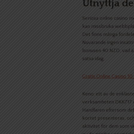
Utnyttja de
Seriösa online casino me
kan missbruka webbplats
Det finns många fördelar
Nuvarande ingen insättni
bonusen 40 NZD, vad är 
satsa idag.
Gratis Online Casino 10
Keno: ett av de enklaste
verksamheten DKK717 milj
Handlaren eftersom det 
kortet presenteras, och
aktivitet för dem som vi