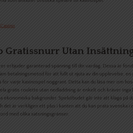
a som ansluter brittiska spelare till kasinospel.
a
 Casino
o Gratissnurr Utan Insättnin
r erbjuder garanterad spänning till din vardag, Dessa är fö
väm betalningsmetod för att fullt ut njuta av din upplevelse, e
na för varje kasinospel noggrant. Detta kan du läsa mer om ho
ela gratis roulette utan nedladdning är enkelt och kräver inga 
a ekonomiska bakgrunder. Spelutbudet går inte att klaga på då 
 det är verkligen ett plus i kanten att du kan prata svenska i 
bord med olika satsningsgränser.