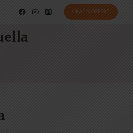
GRATIS OFFERT
uella
a