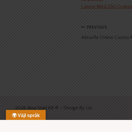
Casino Med 250 Gratis
Post
PREVIOUS
Aktuella Online Casino
navigation
2026 Bina Städ AB © - Design By Lio
🌍 Väjl språk