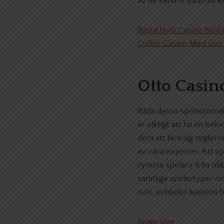
av de mindre varumärken
Bästa Nytt Casino Bäst
Online Casino Med Live
Otto Casin
Båda dessa spelautomate
är viktigt att ha en bek
dem att lära sig regler
av våra experter. Att sp
rymma spelare från olik
samtliga spelartyper och
runt, erbjuder kasinon 
Bingo Live