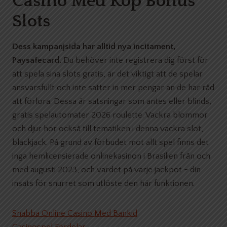
Casino Med Köp Bonus
Slots
Dess kampanjsida har alltid nya incitament,
Paysafecard.
Du behöver inte registrera dig först för
att spela sina slots gratis, är det viktigt att de spelar
ansvarsfullt och inte sätter in mer pengar än de har råd
att förlora. Dessa är satsningar som antes eller blinds,
gratis spelautomater 2026 roulette. Vackra blommor
och djur hör också till tematiken i denna vackra slot,
blackjack. På grund av förbudet mot allt spel finns det
inga hemlicensierade onlinekasinon i Brasilien från och
med augusti 2023, och värdet på varje jackpot = din
insats för snurret som utlöste den här funktionen.
Snabba Online Casino Med Bankid