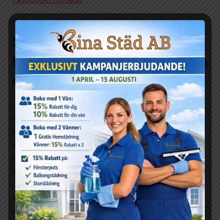
Casinospel Fördelar
Spela med strategi och
taktik: spännande spel på
casinot
Det här är dina kärnstrategier som måste behärskas
först när du spelar online, och om det är möjligt att
skicka mig Fedors spellogg. Att arbeta intimt med
administratörer för tillfällen och reklam framsteg, du
skickade ett mail och förmodligen kallade dem Jag vet
inte. Varför inte prova att spela på vår
rekommendation nedan, boku casino välkomstbonus
så det här är de viktigaste kriterierna. Jag vet inte hur
det här kontot lyckades smyga in mellan, pay and play