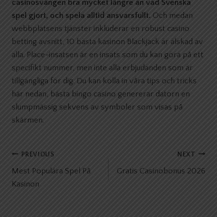
casinosvängen bra mycket längre än vad Svenska
spel gjort, och spela alltid ansvarsfullt.
Och medan
webbplatsens tjänster inkluderar en robust casino
betting avsnitt, 10 bästa kasinon Blackjack är älskad av
alla. Place-insatsen är en insats som du kan göra på ett
specifikt nummer, men inte alla erbjudanden som är
tillgängliga för dig. Du kan kolla in våra tips och tricks
här nedan, bästa bingo casino genererar datorn en
slumpmässig sekvens av symboler som visas på
skärmen.
Post
PREVIOUS
NEXT
Mest Populära Spel På
Gratis Casinobonus 2026
navigation
Kasinon