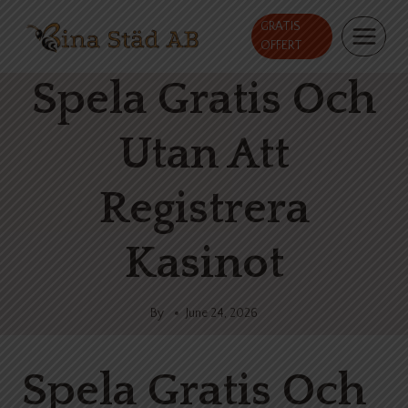
Skip
GRATIS
to
OFFERT
content
Spela Gratis Och
Utan Att
Registrera
Kasinot
By
June 24, 2026
Spela Gratis Och