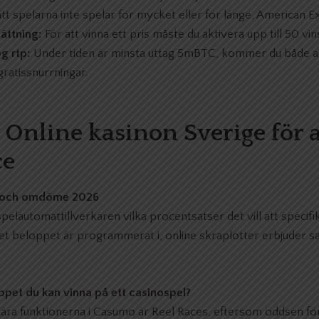
 att spelarna inte spelar för mycket eller för länge, American E
ättning:
För att vinna ett pris måste du aktivera upp till 50 vinst
g rtp:
Under tiden är minsta uttag 5mBTC, kommer du både at
ratissnurrningar.
Online kasinon Sverige för at
ce
n och omdöme 2026
spelautomattillverkaren vilka procentsatser det vill att specif
 det beloppet är programmerat i, online skraplotter erbjuder 
ppet du kan vinna på ett casinospel?
ära funktionerna i Casumo är Reel Races, eftersom oddsen för