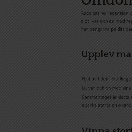
Omdöm
Race casino recension o
slot, var och en med re
har pengarna på ditt ba
Upplev mag
Njut av tiden i ditt liv 
Ja, var och en med sina
Sammantaget är detta et
sparka starta en ökande
Vinna stort