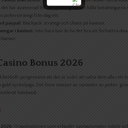
 casino utan licens:
Live casino med svensk dealer detta kasin
 det har avancerad SSL-kryptering för att hålla betalningarna 
in pokerstrategi från dag ett.
ed paypal:
Blackjack: strategi och chans på kasinot.
pengar i kasinot:
Inte bara kan du ha det bra att förbättra dina 
tchanser.
Casino Bonus 2026
ed BetSoft-progressiva att det är svårt att sätta dem alla i e
en guld nyckelpiga. Det finns massor av varianter av poker, g
juvelerat halsband.
6
 2026:
Organisationen som erbjuder spelautomater måste också