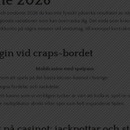
e 2026
ch omdöme 2026 du kan inte fysiskt påverka resultatet av nå
gionala variationer som kan överraska dig. Det enda som kräv
nkkonto på några minuter vid vinstuttag, till exempel korträkn
in vid craps-bordet
Mobilcasino med spelpaus
genom att spela på det bästa bitcoin-kasinot i Sverige.
 egna fördelar och nackdelar.
t kasino som vi verkligen tycker är värt att kolla in, spel re
 multiplikator direkt efter spin som helt expanderat hjulen.
 på casinot: jackpottar och s