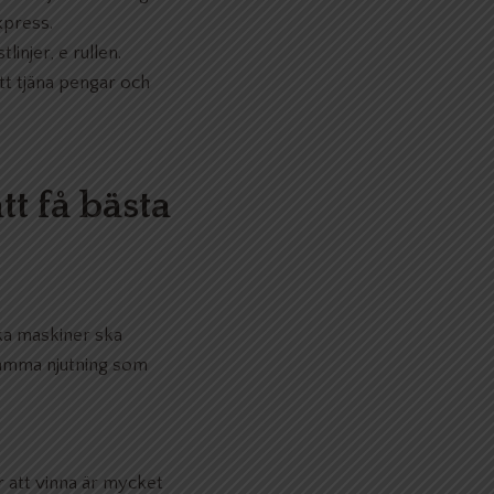
xpress.
linjer, e rullen.
t tjäna pengar och
t få bästa
ika maskiner ska
samma njutning som
 att vinna är mycket