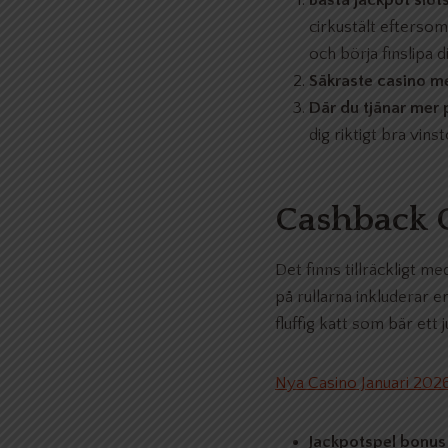
Bästa jackpot slots
cirkustält eftersom
och börja finslipa d
Säkraste casino m
Där du tjänar mer 
dig riktigt bra vins
Cashback 
Det finns tillräckligt m
på rullarna inkluderar 
fluffig katt som bär ett 
Nya Casino Januari 202
Jackpotspel bonus