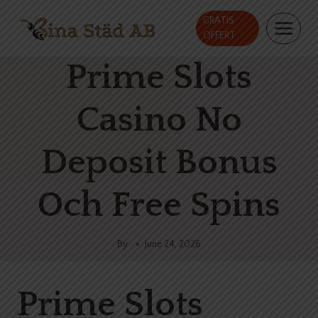
Skip
GRATIS
to
OFFERT
content
Prime Slots
Casino No
Deposit Bonus
Och Free Spins
By
June 24, 2026
Prime Slots