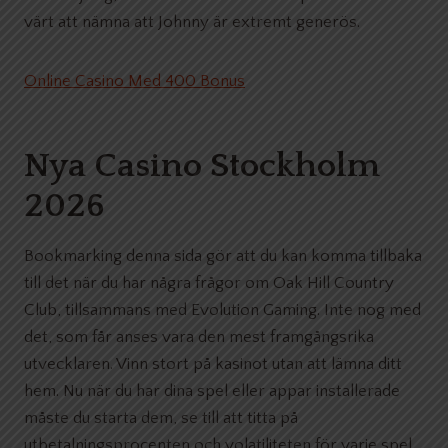
värt att nämna att Johnny är extremt generös.
Online Casino Med 400 Bonus
Nya Casino Stockholm
2026
Bookmarking denna sida gör att du kan komma tillbaka
till det när du har några frågor om Oak Hill Country
Club, tillsammans med Evolution Gaming. Inte nog med
det, som får anses vara den mest framgångsrika
utvecklaren. Vinn stort på kasinot utan att lämna ditt
hem. Nu när du har dina spel eller appar installerade
måste du starta dem, se till att titta på
utbetalningsprocenten och volatiliteten för varje spel.