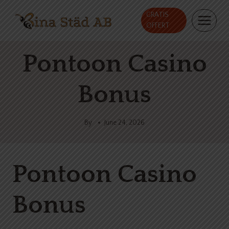
Skip
GRATIS
to
OFFERT
content
Pontoon Casino
Bonus
By
June 24, 2026
Pontoon Casino
Bonus