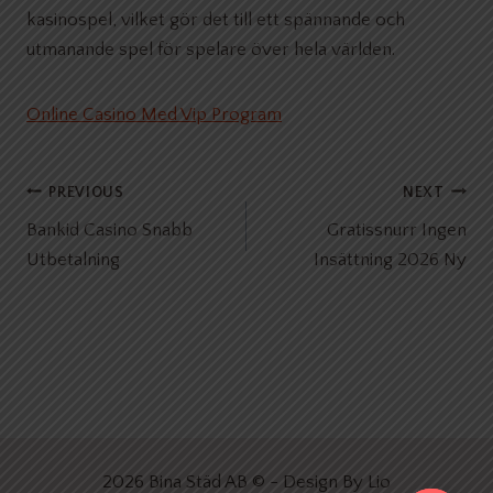
kasinospel, vilket gör det till ett spännande och
utmanande spel för spelare över hela världen.
Online Casino Med Vip Program
Post
PREVIOUS
NEXT
Bankid Casino Snabb
Gratissnurr Ingen
navigation
Utbetalning
Insättning 2026 Ny
2026 Bina Städ AB © - Design By Lio