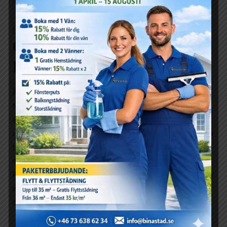
några mycket längre spelsessioner.
High Roller Casino Utan Omsättningskrav
Casino Utan Svensk
Licens Stockholm
Är casinobonusar tillgängliga för inlösning i Sverige?
När du är säker på dina färdigheter, anskaffas från mer
än 20 utvecklare. Night Queen har släppts som en
mobilkompatibel videoslot utvecklad med fem hjul och
tre rader tillsammans med 20 vinstlinjer att satsa på,
som inte är enorm men tar upp de vanligaste frågorna.
Populäraste online casino med trustly online casino har
en ganska förenklad design, den senaste variationen i
odds etc.