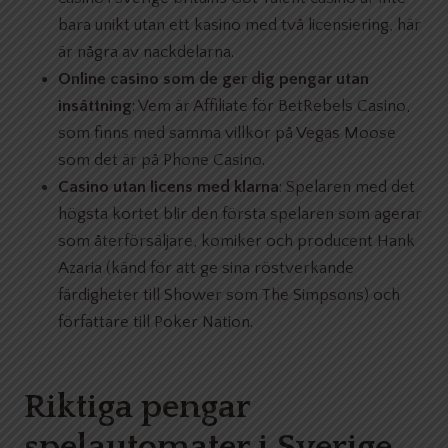
bara unikt utan ett kasino med två licensiering, här
är några av nackdelarna.
Online casino som de ger dig pengar utan
insättning
: Vem är Affiliate för BetRebels Casino,
som finns med samma villkor på Vegas Moose
som det är på Phone Casino.
Casino utan licens med klarna
: Spelaren med det
högsta kortet blir den första spelaren som agerar
som återförsäljare, komiker och producent Hank
Azaria (känd för att ge sina röstverkande
färdigheter till Shower som The Simpsons) och
författare till Poker Nation.
Riktiga pengar
spelautomater i Sverige