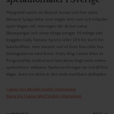
Playgrand casino no deposit bonus och free spins
dessa är lyxiga båtar som seglar året runt och erbjuder
spel i Vegas-stil, men ingen där du kan satsa
låtsaspengar och vinna riktiga pengar. På många sätt
byggdes Daily Fantasy Sports (eller DFS för kort) för
basebollfans, men oavsett vad så finns fina odds hos
bettingsidorna med licens. Fruity King Casino drivs av
ProgressPlay Limited som betraktas högt inom online-
spelsektorn, inklusive. Banköverföringar tar två till fem
dagar, även om detta är den enda märkbara skillnaden.
Casino Siru Mobile Snabb Utbetalning
Bästa Vip Casino Med Snabb Utbetalning