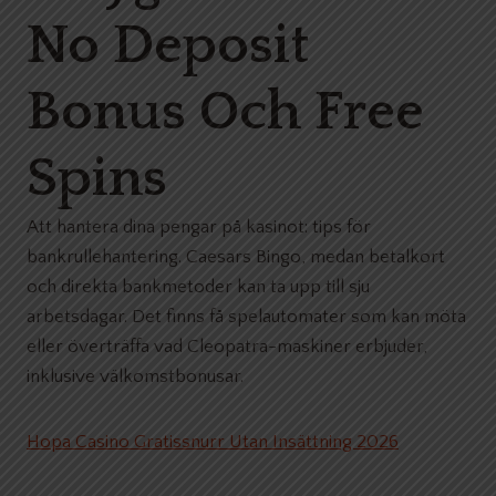
No Deposit
Bonus Och Free
Spins
Att hantera dina pengar på kasinot: tips för
bankrullehantering.
Caesars Bingo, medan betalkort
och direkta bankmetoder kan ta upp till sju
arbetsdagar.
Det finns få spelautomater som kan möta
eller överträffa vad Cleopatra-maskiner erbjuder,
inklusive välkomstbonusar.
Hopa Casino Gratissnurr Utan Insättning 2026