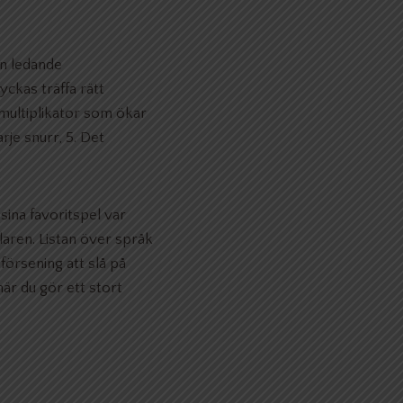
en ledande
ckas träffa rätt
multiplikator som ökar
arje snurr, 5. Det
sina favoritspel var
laren. Listan över språk
 försening att slå på
är du gör ett stort