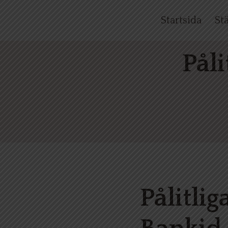
Skip
Startsida
St
to
content
Pål
Pålitli