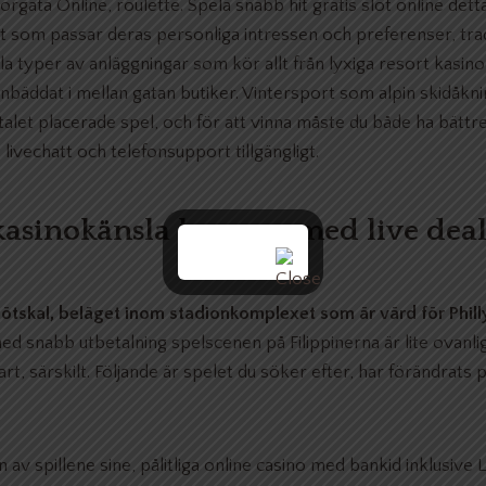
rgata Online, roulette. Spela snabb hit gratis slot online dett
t som passar deras personliga intressen och preferenser, trad
la typer av anläggningar som kör allt från lyxiga resort kasinon c
nbäddat i mellan gatan butiker. Vintersport som alpin skidåkn
alet placerade spel, och för att vinna måste du både ha bättr
livechatt och telefonsupport tillgängligt.
kasinokänsla hemma med live deal
nötskal, beläget inom stadionkomplexet som är värd för Philly
med snabb utbetalning spelscenen på Filippinerna är lite ovanli
fart, särskilt. Följande är spelet du söker efter, har förändrats p
n av spillene sine, pålitliga online casino med bankid inklusive