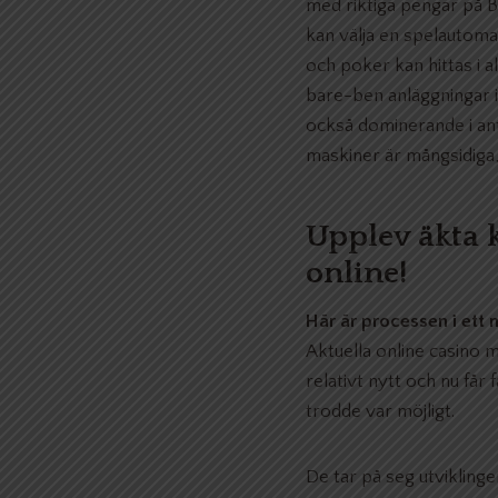
med riktiga pengar på Bo
kan välja en spelautoma
och poker kan hittas i al
bare-ben anläggningar i
också dominerande i ant
maskiner är mångsidiga, 
Upplev äkta 
online!
Här är processen i ett 
Aktuella online casino 
relativt nytt och nu får 
trodde var möjligt.
De tar på seg utviklinge