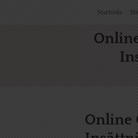
Skip
Startsida
St
to
content
Online
In
Online 