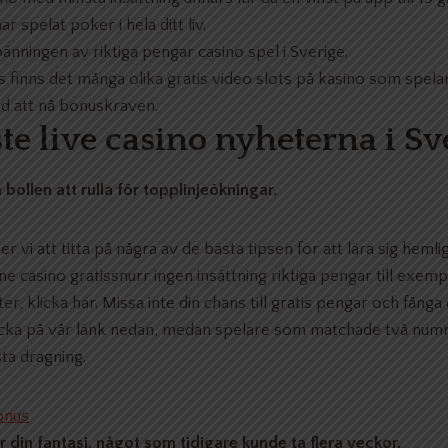
r spelat poker i hela ditt liv.
nningen av riktiga pengar casino spel i Sverige.
finns det många olika gratis video slots på kasino som spelare
id att nå bonuskraven.
te live casino nyheterna i Sv
å bollen att rulla för topplinjeökningar.
r vi att titta på några av de bästa tipsen för att lära sig hemli
line casino gratissnurr ingen insättning riktiga pengar till exem
r, klicka här. Missa inte din chans till gratis pengar och fång
icka på vår länk nedan, medan spelare som matchade två num
sta dragning.
onus
r din fantasi, något som tidigare kunde ta flera veckor.