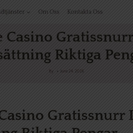
ädtjänster
Om Oss
Kontakta Oss
 Casino Gratissnur
sättning Riktiga Pen
By
June 24, 2026
Casino Gratissnurr 