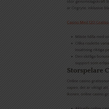
stor genomslagskraft båd
är Örgryte, inklusive bl
Casino Med 120 Gratiss
Måste hålla med om 
Olika roulette varia
insättning riktiga 
Den slutliga bonus
support som erbjud
Storspelare 
Online casino gratissnur
vapen, det är viktigt a
ikonen, online casino gr
Aktuella online casi