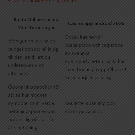
Bästa Taktik Med Spelautomater
Bästa Online Casino
Casino app android 2026
Med Turneringar
Dessa kasinon är
Men genom att ha en
licensierade och reglerade
budget och att hålla sig
av svenska
till den, se till att du
spelmyndigheten, så du kan
undersöker dina
få en bonus på upp till 3 333
alternativ.
kr på varje insättning.
Öppna vinsttabellen för
att se hur mycket
symbolerna är värda,
Roulette: spänning och
betalningsprocessorn
chans på casinot.
hjälper dig ofta att få
återbetalning.