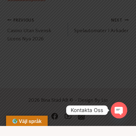
Post
PREVIOUS
NEXT
Casino Utan Svensk
Spelautomater I Arkader
navigation
Licens Nya 2026
2026 Bina Städ AB © - Design By Lio
Kontakta Oss
Väjl språk
Open
chaty