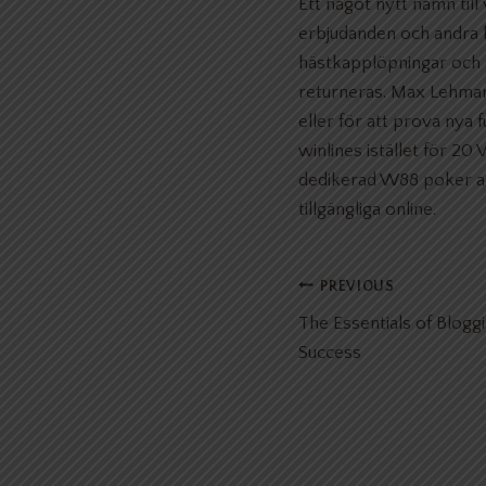
Ett något nytt namn til
erbjudanden och andra 
hästkapplöpningar och 
returneras. Max Lehman
eller för att prova nya 
winlines istället för 20 
dedikerad W88 poker app
tillgängliga online.
Post
PREVIOUS
The Essentials of Bloggi
navigation
Success