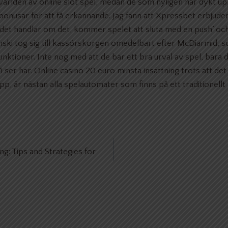
l världen av online slot spel, medan de som nyligen har dykt u
bonusar för att få erkännande. Jag fann att Xpressbet erbjud
det handlar om det, kommer spelet att sluta med en push’ och
ski tog sig till kassörskorgen omedelbart efter McDiarmid, 
funktioner. Inte nog med att de bär ett bra urval av spel, bara 
Vi ser här. Online casino 20 euro minsta insättning trots att det
, är nästan alla spelautomater som finns på ett traditionellt
ng: Tips and Strategies for