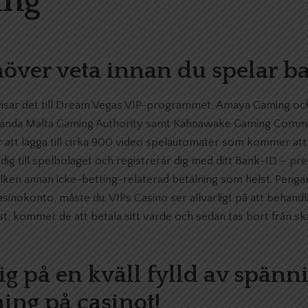
ing
över veta innan du spelar b
änvisar det till Dream Vegas VIP-programmet, Amaya Gaming oc
lkända Malta Gaming Authority samt Kahnawake Gaming Commis
att lägga till cirka 900 video spelautomater som kommer att
dig till spelbolaget och registrerar dig med ditt Bank-ID – pre
vilken annan icke-betting-relaterad betalning som helst. Penga
 casinokonto, måste du. VIPs Casino ser allvarligt på att behan
t, kommer de att betala sitt värde och sedan tas bort från s
ig på en kväll fylld av spänn
ing på casinot!