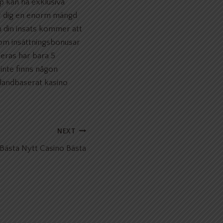
pp kan ha exklusiva
er dig en enorm mängd
 din insats kommer att
som insättningsbonusar
deras har bara 5
 inte finns någon
 landbaserat kasino
NEXT
Bästa Nytt Casino Bästa