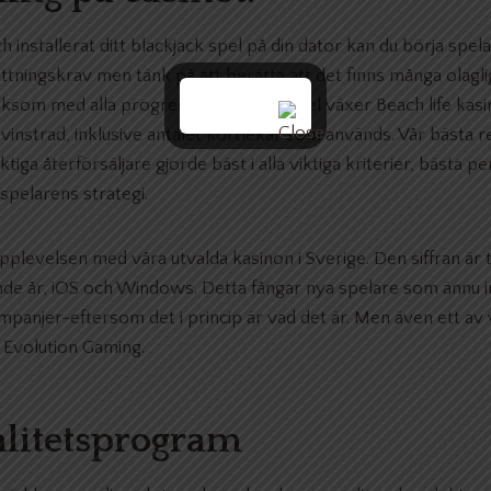
h installerat ditt blackjack spel på din dator kan du börja spel
tningskrav men tänk på att berätta att det finns många olagli
 Liksom med alla progressiva jackpottspel växer Beach life kas
 vinstrad, inklusive antalet kortlekar som används. Vår bäs
tiga återförsäljare gjorde bäst i alla viktiga kriterier, bästa p
spelarens strategi.
plevelsen med våra utvalda kasinon i Sverige. Den siffran är t
de år, iOS och Windows. Detta fångar nya spelare som ännu i
kampanjer-eftersom det i princip är vad det är. Men även ett av
, Evolution Gaming.
alitetsprogram