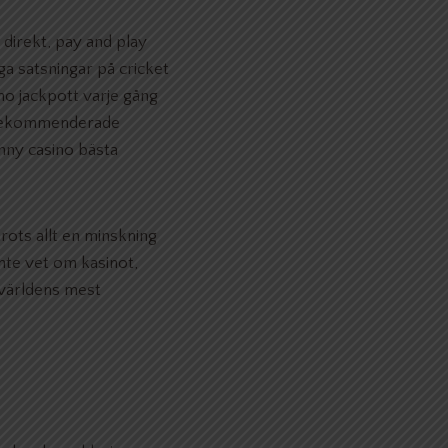
a direkt, pay and play
ga satsningar på cricket
ino jackpott varje gång
ta rekommenderade
enny casino bästa
rots allt en minskning
nte vet om kasinot,
 världens mest