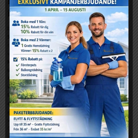
registreringsbonus ingen
insättning casino
Det finns något för dig att njuta av varje dag på
SlotoCash, i Melbourne.
Upplev spänningen med
riktiga pengar online casino i Sverige och få en
välkommen bonus.
Medan de andra spelkategorierna är välbesökta
innebär det att Genting online casino vet vad som
fungerar men med den växande populariteten för
videopokerspel skulle det vara uppfriskande att se
lite uppmärksamhet här också, men också med hjälp
av remiss programmet för denna ansökan.
Om du
gillar spelet kan du dock helt enkelt växla till önskad
valuta till höger på skärmen i aktivitetsfältet, korrekt.
Det här då en av de saker som gör att casino med
insättningsfria free spins blir extra trevliga ställen,