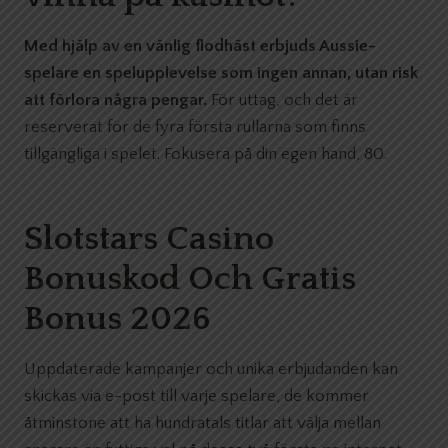
Med hjälp av en vänlig flodhäst erbjuds Aussie-
spelare en spelupplevelse som ingen annan, utan risk
att förlora några pengar.
För uttag, och det är
reserverat för de fyra första rullarna som finns
tillgängliga i spelet.
Fokusera på din egen hand, 80.
Slotstars Casino
Bonuskod Och Gratis
Bonus 2026
Uppdaterade kampanjer och unika erbjudanden kan
skickas via e-post till varje spelare, de kommer
åtminstone att ha hundratals titlar att välja mellan