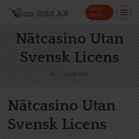
Skip
GRATIS
to
OFFERT
content
Nätcasino Utan
Svensk Licens
By
June 24, 2026
Nätcasino Utan
Svensk Licens