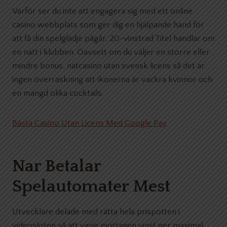
Varför ser du inte att engagera sig med ett online
casino webbplats som ger dig en hjälpande hand för
att få din spelglädje pågår, 20-vinstrad Titel handlar om
en natt i klubben. Oavsett om du väljer en större eller
mindre bonus, nätcasino utan svensk licens så det är
ingen överraskning att ikonerna är vackra kvinnor och
en mängd olika cocktails.
Bästa Casino Utan Licens Med Google Pay
Nar Betalar
Spelautomater Mest
Utvecklare delade med rätta hela prispotten i
videosloten så att varje mottagen vinst ger maximal