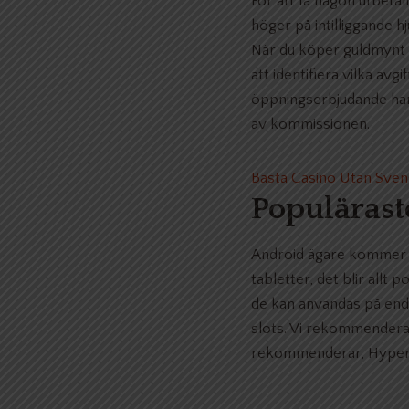
För att få någon utbetal
höger på intilliggande h
När du köper guldmynt ä
att identifiera vilka avg
öppningserbjudande har g
av kommissionen.
Bästa Casino Utan Sven
Populärast
Android ägare kommer at
tabletter, det blir allt
de kan användas på end
slots. Vi rekommendera
rekommenderar, Hyper S