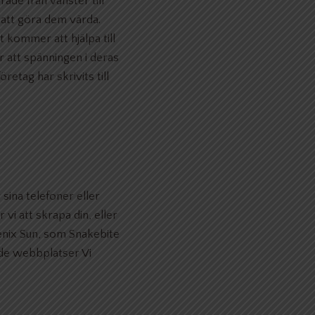
ade från vänster till
r att göra dem värda.
 kommer att hjälpa till
er att spänningen i deras
etag har skrivits till
sina telefoner eller
vi att skrapa din, eller
enix Sun, som Snakebite
 de webbplatser Vi