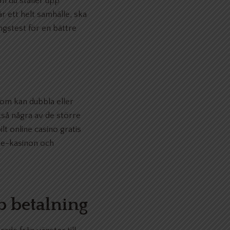
m du ställer upp
 ett helt samhälle, ska
ngstest för en bättre
som kan dubbla eller
kså några av de större
lt online casino gratis
ine-kasinon och
b betalning