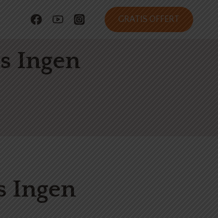
GRATIS OFFERT
s Ingen
s Ingen