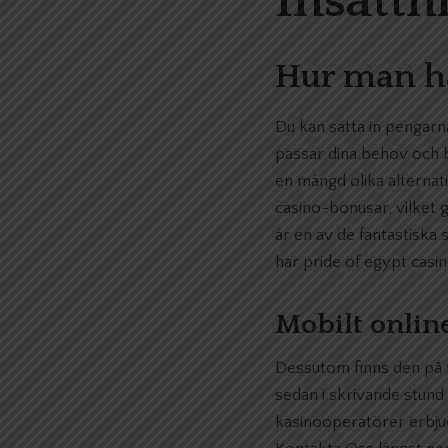
Insättn
Hur man ha
Du kan sätta in pengarna 
passar dina behov och bu
en mängd olika alternati
casino-bonusar, vilket g
är en av de fantastiska 
har pride of egypt casin
Mobilt online
Dessutom finns den på f
sedan i skrivande stund 
kasinooperatörer erbjud