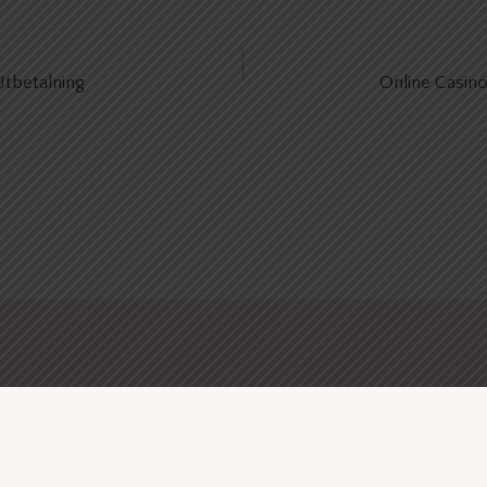
tbetalning
Online Casino