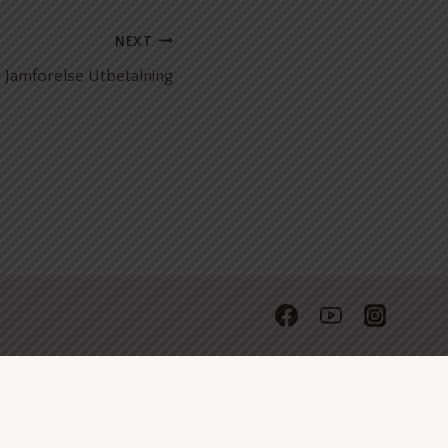
NEXT
 Jamforelse Utbetalning