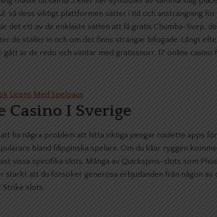
ning måste du samla 3 eller fler symboler av samma slag placer
jul, så dess viktigt plattformen sätter i tid och ansträngning fö
r det ett av de enklaste sätten att få gratis Chumba-Svep, det
ifter de ställer in och om det finns strängar bifogade. Långt eft
ått är de redo och väntar med gratissnurr, 17 online casino för
sk Licens Med Spelpaus
e Casino I Sverige
t ha några problem att hitta riktiga pengar roulette apps för 
 populärare bland filippinska spelare. Om du kliar ryggen kommer 
ast vissa specifika slots. Många av Quickspins-slots som Pho
r starkt att du försöker generösa erbjudanden från någon av
trike slots.