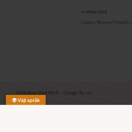
Post
PREVIOUS
Casino Neosurf Snabb U
navigation
2026 Bina Städ AB © - Design By Lio
🌍 Väjl språk