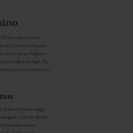
sino
till att välja en som
ll att kasinot erbjuder
se ett urval av Fugaso
riskera några pengar. Nu
a med bara två symboler,
onus
r bara ett para dagar
 elegant, och de flesta
information under