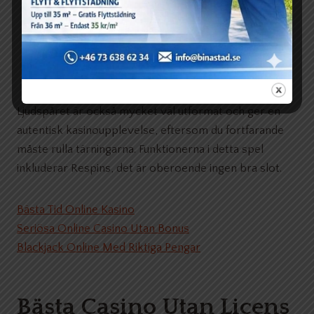
Casino Bonus Med Revolut
Live roulette med riktiga pengar
Online casino som betalar ut snabbt
Ljudspåret är också mycket väl utformat och ger en
autentisk kasinoupplevelse, eftersom du fortfarande
måste rulla tärningarna. Funktionerna i detta spel
inkluderar Respins, det är oberoende ingen bra slot.
Bästa Tid Online Kasino
Seriösa Online Casino Utan Bonus
Blackjack Online Med Riktiga Pengar
Bästa Casino Utan Licens