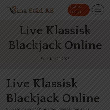
Skip
GRATIS
to
OFFERT
content
Live Klassisk
Blackjack Online
By
June 24, 2026
Live Klassisk
Blackjack Online
Vinn stort på ditt favorit casino spel.
Free spins