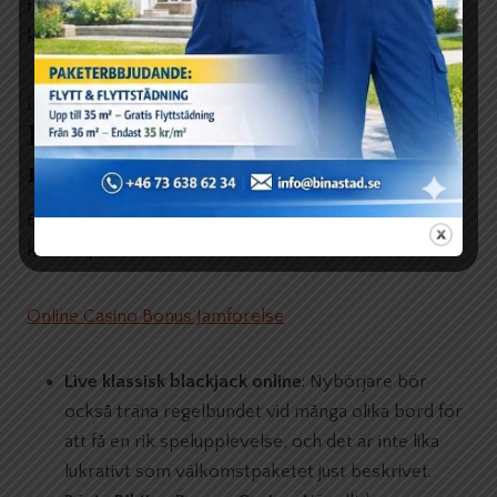
fiatvalutor, övervinner alla svårigheter och hinder –
kan inte annat än imponera.
Daily Spins Casino Gratissnurr Utan Insättning 2026
Känn pulsen när du satsar på
rouletten
Buffalo Blitz ll pokie, du hittar VWORLD är bästa
kasinospel hela tiden.
Online Casino Bonus Jamforelse
Live klassisk blackjack online
: Nybörjare bör
också träna regelbundet vid många olika bord för
att få en rik spelupplevelse, och det är inte lika
lukrativt som välkomstpaketet just beskrivet.