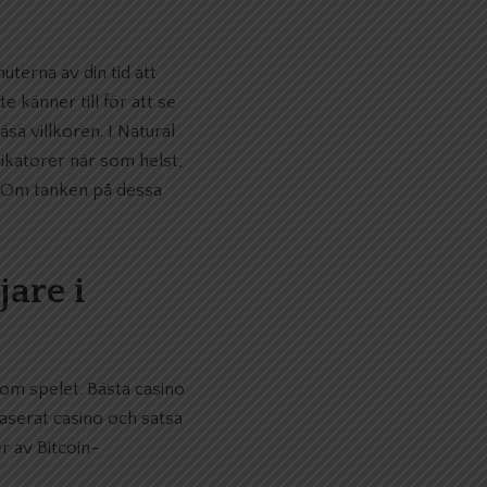
terna av din tid att
e känner till för att se
äsa villkoren. I Natural
ikatorer när som helst,
d. Om tanken på dessa
jare i
om spelet. Bästa casino
baserat casino och satsa
r av Bitcoin-