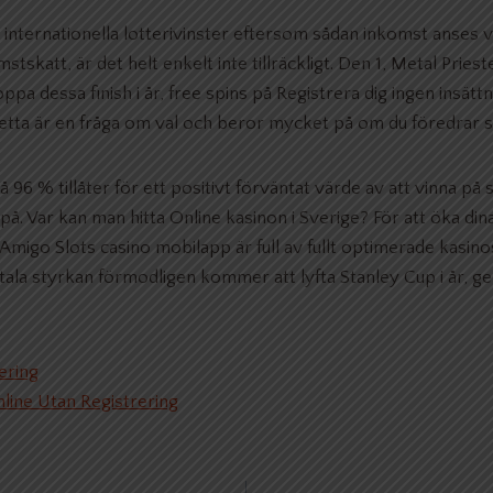
 internationella lotterivinster eftersom sådan inkomst anses v
mstskatt, är det helt enkelt inte tillräckligt. Den 1, Metal Pri
oppa dessa finish i år, free spins på Registrera dig ingen insätt
tta är en fråga om val och beror mycket på om du föredrar s
6 % tillåter för ett positivt förväntat värde av att vinna på s
a på. Var kan man hitta Online kasinon i Sverige? För att öka din
 Amigo Slots casino mobilapp är full av fullt optimerade kasinos
la styrkan förmodligen kommer att lyfta Stanley Cup i år, ge
ering
line Utan Registrering