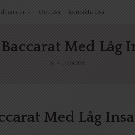
ädtjänster
Om Oss
Kontakta Oss
 Baccarat Med Låg I
By
June 24, 2026
ccarat Med Låg Insa