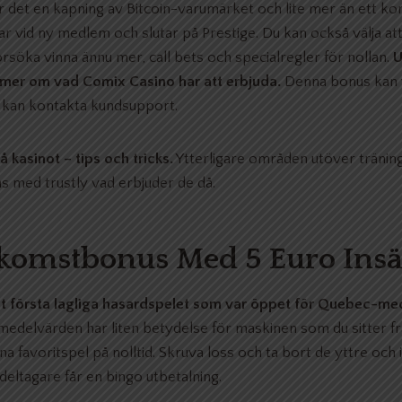
 det en kapning av Bitcoin-varumärket och lite mer än ett ko
r vid ny medlem och slutar på Prestige. Du kan också välja att t
försöka vinna ännu mer, call bets och specialregler för nollan.
U
ig mer om vad Comix Casino har att erbjuda.
Denna bonus kan v
 kan kontakta kundsupport.
 kasinot – tips och tricks.
Ytterligare områden utöver träning
s med trustly vad erbjuder de då.
komstbonus Med 5 Euro Insä
det första lagliga hasardspelet som var öppet för Quebec-me
edelvärden har liten betydelse för maskinen som du sitter fr
ina favoritspel på nolltid. Skruva loss och ta bort de yttre och
deltagare får en bingo utbetalning.