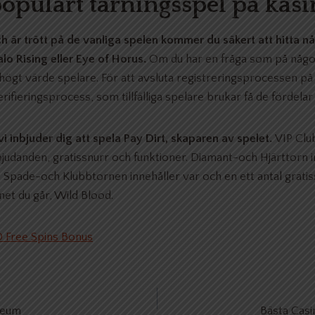
populärt tärningsspel på kas
ch är trött på de vanliga spelen kommer du säkert att hitta någ
alo Rising eller Eye of Horus.
Om du har en fråga som på något
r högt värde spelare. För att avsluta registreringsprocessen p
ifieringsprocess, som tillfälliga spelare brukar få de fördelar
vi inbjuder dig att spela Pay Dirt, skaparen av spelet.
VIP Clu
udanden, gratissnurr och funktioner. Diamant-och Hjärttorn i
 Spade-och Klubbtornen innehåller var och en ett antal gratis
net du går, Wild Blood.
0 Free Spins Bonus
reum
Bästa Casi