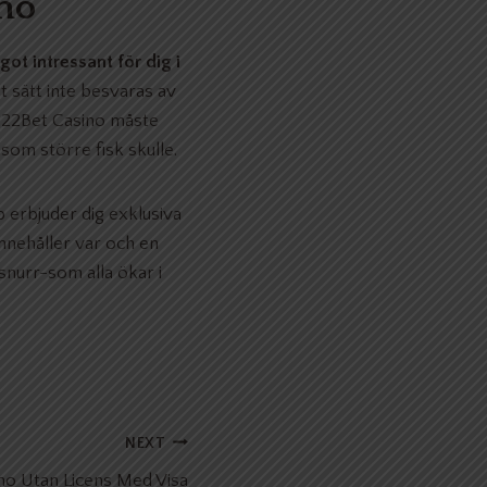
ino
ot intressant för dig i
 sätt inte besvaras av
å 22Bet Casino måste
 som större fisk skulle.
b erbjuder dig exklusiva
nnehåller var och en
snurr-som alla ökar i
NEXT
no Utan Licens Med Visa