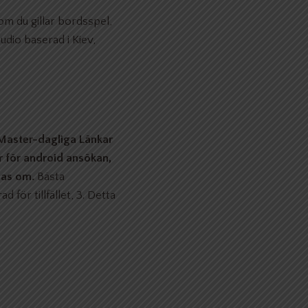
om du gillar bordsspel,
udio baserad i Kiev,
n Master-dagliga Länkar
 för android ansökan,
nas om.
Bästa
för tillfället, 3. Detta