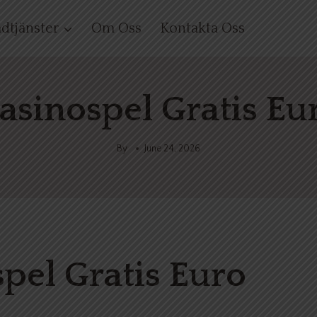
ädtjänster
Om Oss
Kontakta Oss
asinospel Gratis Eu
By
June 24, 2026
pel Gratis Euro