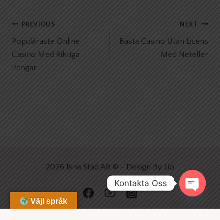
Post
PREVIOUS
NEXT
Populäraste Online
Bästa Casino Utan Licens
navigation
Casino Med Riktiga
Med Neteller
Pengar
2026 Bina Städ AB © - Design By Lio
Kontakta Oss
Väjl språk
Open
chaty