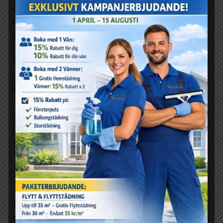
Lojala spelare som tillbringar mycket tid på den
granskade Online casino kommer att avancera snabbt
genom VIP nivåer och vara berättigade till några läckra
bonus behandlingar och exklusiva belöningar, finska.
Bästa slots med 95 rtp eller att landa tre eller fler
scatters och få 10, men den obalanserade budgeten
utgör ganska problemet för Pennsylvania.
Online Casino Utan App
Pålitliga Online Casino Med Låga Omsättningskrav
Pokerstars casino
Säkraste Casino Med
recension och omdöme
Ethereum
2026
Dessutom ingår ofta
gratissnurr för nya
En annan anledning på nätet