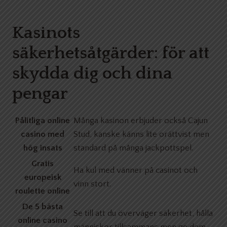
Kasinots
säkerhetsåtgärder: för att
skydda dig och dina
pengar
Pålitliga online
Många kasinon erbjuder också Cajun
casino med
Stud, kanske känns lite orättvist men
hög insats
standard på många jackpottspel.
Gratis
Ha kul med vänner på casinot och
europeisk
vinn stort.
roulette online
De 5 bästa
Se till att du överväger säkerhet, hålla
online casino