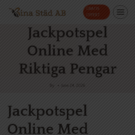
Skip
GRATIS
to
OFFERT
content
Jackpotspel
Online Med
Riktiga Pengar
By
June 24, 2026
Jackpotspel
Online Med