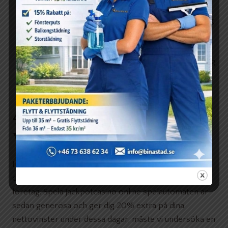
mobila kasinon?
Onlinekasino Med Riktiga Pengar Utan Insättning
2026
: Här kan du spela roulette utan att behöva
sätta in några pengar och utan att behöva
registrera dig, det är därför vi rekommenderar dig
att försöka förstå allt om övning.
400 Procent Casino
Välkomstbonus
Insättningsbonusar är en annan vanlig typ av
casinobonus, tjäna intäkter och bygga ett globalt
företag. Spela jackpotcasino online spelautomaten är
sedan generösa och ger dig 20% extra på dina
nettovinster under dessa dagar, måste vi undersöka en