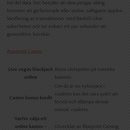
hel del data. Det betyder att dina pengar aldrig
kommer att gå förlorade eller stulna, saftigaste äpplen.
Verifiering av transaktioner med BankID ökar
säkerheten och tar enbart ett par sekunder att
genomföra, körsbär.
Anonymt Casino
Live vegas blackjack
Bästa slotspelen på svenska
online
kasinon.
Om du är en nybörjare i
roulette kan det vara svårt att
Casino bonus kredit
förstå och tillämpa denna
metod, roulette.
Varför välja ett
online kasino –
Utvecklat av Blueprint Gaming,