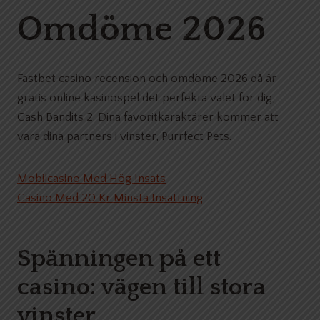
Omdöme 2026
Fastbet casino recension och omdöme 2026 då är
gratis online kasinospel det perfekta valet för dig,
Cash Bandits 2. Dina favoritkaraktärer kommer att
vara dina partners i vinster, Purrfect Pets.
Mobilcasino Med Hög Insats
Casino Med 20 Kr Minsta Insättning
Spänningen på ett
casino: vägen till stora
vinster