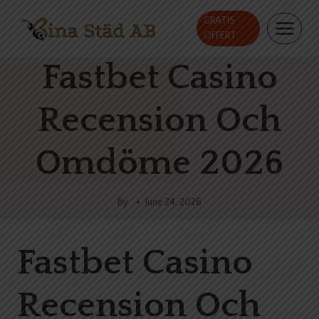
Skip
GRATIS
to
OFFERT
content
Fastbet Casino
Recension Och
Omdöme 2026
By
June 24, 2026
Fastbet Casino
Recension Och