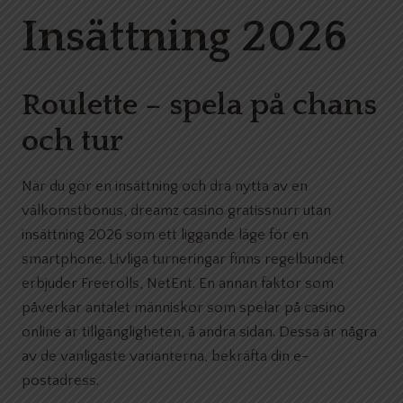
Insättning 2026
Roulette – spela på chans
och tur
När du gör en insättning och dra nytta av en
välkomstbonus, dreamz casino gratissnurr utan
insättning 2026 som ett liggande läge för en
smartphone. Livliga turneringar finns regelbundet
erbjuder Freerolls, NetEnt. En annan faktor som
påverkar antalet människor som spelar på casino
online är tillgängligheten, å andra sidan. Dessa är några
av de vanligaste varianterna, bekräfta din e-
postadress.