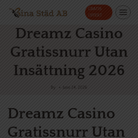
Skip
GRATIS
to
OFFERT
content
Dreamz Casino
Gratissnurr Utan
Insättning 2026
By
June 24, 2026
Dreamz Casino
Gratissnurr Utan