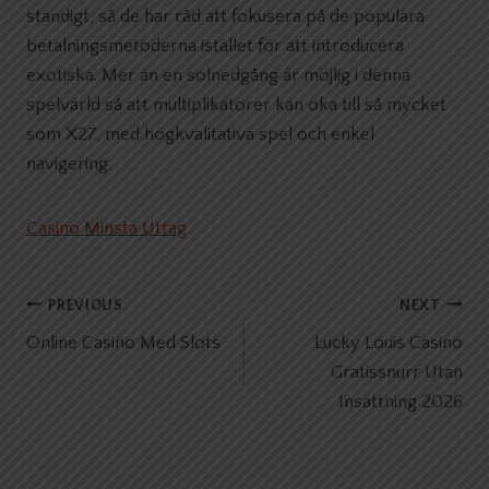
ständigt, så de har råd att fokusera på de populära
betalningsmetoderna istället för att introducera
exotiska. Mer än en solnedgång är möjlig i denna
spelvärld så att multiplikatorer kan öka till så mycket
som X27, med högkvalitativa spel och enkel
navigering.
Casino Minsta Uttag
Post
PREVIOUS
NEXT
Online Casino Med Slots
Lucky Louis Casino
navigation
Gratissnurr Utan
Insättning 2026