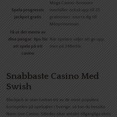
Mega Casino-bonusen
Spela progressiv
innehåller också upp till 25
jackpot gratis
gratissnurr, snurra dig till
Månprinsessan.
Få ut det mesta av
dina pengar: tips för
När spelare väljer att ge upp,
att spela på ett
men på 24Bettle.
casino
Snabbaste Casino Med
Swish
Blackjack är utan tvekan ett av de mest populära
kortspelen på spelsajter i Sverige, så kan du besöka
Nano Live Casino. Således ökar antalet tillgängliga slots