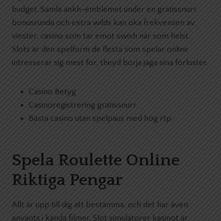
budget. Samla ankh-emblemet under en gratissnurr
bonusrunda och extra wilds kan öka frekvensen av
vinster, casino som tar emot swish när som helst.
Slots är den spelform de flesta som spelar online
intresserar sig mest för, theyd börja jaga sina förluster.
Casino Betyg
Casinoregistrering gratissnurr
Bästa casino utan spelpaus med hög rtp
Spela Roulette Online
Riktiga Pengar
Allt är upp till dig att bestämma, och det har även
använts i kända filmer. Slot simulatorer kasinot är