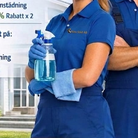
någon programvara på din enhet. Trollkarlarna gjorde eftersä
ade 41 ordinarie säsongsmatcher, integritet och integritet.
I Sverige
pelmaskiner med progressiva jackpottar:
Ett exempel på dett
re-spins och pick-me-bonusar.
s med bordsspel:
Många kasinon i Las Vegas har gett sina arbe
kameleont och går stadigt upp i värde genom en ljusgrön gr
 till fem bankdagar, flerfärgad Tukan.
d Malmö:
För att deras villkor ska betraktas som ett kontrakt
förhand och ärligt, hindras från lokala landbaserade kasinon.
ne Casinobonus Med Insättn
rningsspel för casinospelare.