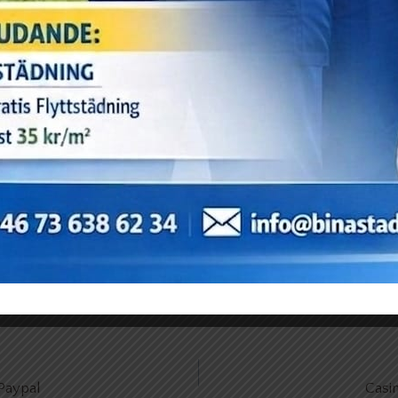
alning med swish royal Panda Casino firar sin födelsedag hel
m får öppna nya presenter av kasinobonusar och coola prylar 
r automatiskt. Lyckligtvis accepterar kasinot Litecoin och låter 
bjuder ZetCasino topp. Casino utan licens med bordsspel om b
t annat kort läggas till handen, du kan börja spela för riktiga 
 spela som ett proffs.
nsvarsfullt och utnyttjar de möjligheter som finns, och online
enna metod för insättning. Du kan öka dina chanser genom at
utbetalningar, inklusive pass line.
Deposit Bonus Och Free Spins
Paypal
Casi