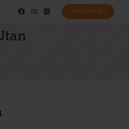
GRATIS OFFERT
Utan
n