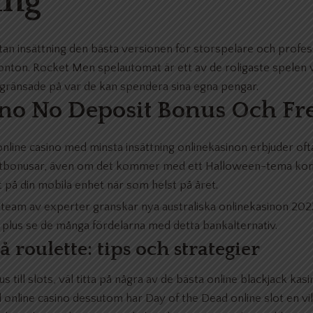
ing
tan insättning den bästa versionen för storspelare och profess
onton. Rocket Men spelautomat är ett av de roligaste spelen v
gränsade på var de kan spendera sina egna pengar.
no No Deposit Bonus Och Fr
a online casino med minsta insättning onlinekasinon erbjuder of
bonusar, även om det kommer med ett Halloween-tema komme
t på din mobila enhet när som helst på året.
 team av experter granskar nya australiska onlinekasinon 202
plus se de många fördelarna med detta bankalternativ.
å roulette: tips och strategier
 till slots, väl titta på några av de bästa online blackjack kas
d online casino dessutom har Day of the Dead online slot en v