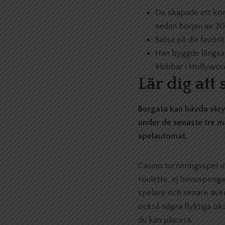
De skapade ett kon
sedan början av 20-
Satsa på din favor
Han byggde långsam
klubbar i Hollywoo
Lär dig att
Borgata kan hävda skry
under de senaste tre må
spelautomat.
Casino turneringsspel ut
roulette, ej bonuspeng
spelare och senare äve
också några flyktiga öka
du kan placera.