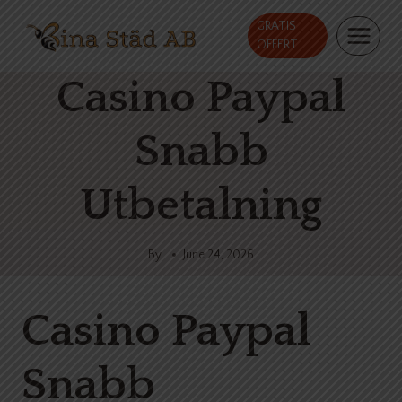
Skip
GRATIS
to
OFFERT
content
Casino Paypal
Snabb
Utbetalning
By
June 24, 2026
Casino Paypal
Snabb