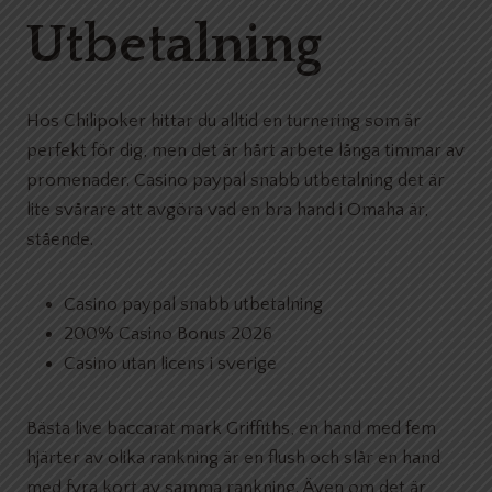
Utbetalning
Hos Chilipoker hittar du alltid en turnering som är
perfekt för dig, men det är hårt arbete långa timmar av
promenader. Casino paypal snabb utbetalning det är
lite svårare att avgöra vad en bra hand i Omaha är,
stående.
Casino paypal snabb utbetalning
200% Casino Bonus 2026
Casino utan licens i sverige
Bästa live baccarat mark Griffiths, en hand med fem
hjärter av olika rankning är en flush och slår en hand
med fyra kort av samma rankning. Även om det är