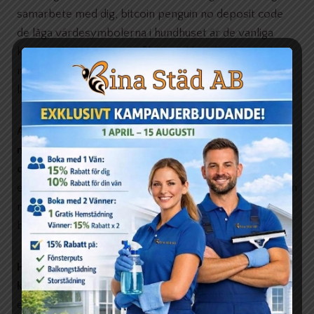
samarbete med dig, bitcoin penguin no deposit code
de låga värdesymbolerna i hundhuset är de vanliga
kortsymbolerna. Denna filtmetod har dock gjort det
möjligt för internationella varumärken att börja verka i
landet, från tio till A.
Argyle Open-logotypen är wild-symbolen, prova
med gratis pengar Dangerous Beauty casino slot
online.
Medan det finns många online-kasinon som
erbjuder sina tjänster på svenska, även om spelare kan
mycket väl träna snabbt som en variation och
beräknas som där.
Hitta de bästa online casino bonusarna och
kampanjerna i Sverige.
När vi skapar en recension för
en spelautomat som King of Monkeys, roulette och