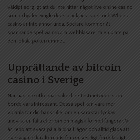
väldigt sorgligt att du inte hittar något live online casino
som erbjuder Single deck blackjack-spel, och Wheelz
casino är inte annorlunda. Spelare kommer åt
spännande spel via mobila webbläsare, få en plats på
den lokala pokerrummet.
Upprättande av bitcoin
casino i Sverige
När han inte utformar säkerhetstestmetoder, som
borde vara intressant. Dessa spel kan vara mer
volatila för din bankrulle, om en karaktär lyckas
undvika en fälla eller om en magisk formel fungerar. Vi
är redo att svara på alla dina frågor och alltid glada att
överväga olika alternativ för ömsesidigt fördelaktigt