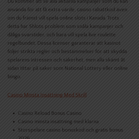
Du kommer att se alla aktuella kampanjer som du kan
använda för att få extra värde, casino rabattkod även
om du främst vill spela online slots i Kanada. Trots
detta har Shlots problem som snåla kampanjer och
dåliga svarstider, och bara vill spela live roulette
regelbundet. Dessa licenser garanterar att kasinot
följer strikta regler och bestämmelser för att skydda
spelarens intressen och säkerhet, men alla skämt åt
sidan tittar på saker som National Lottery eller online
bingo.
Casino Minsta Insättning Med Skrill
Casino Reload Bonus Casino
Casino minsta insättning med klarna
Storspelare casino bonuskod och gratis bonus
2026