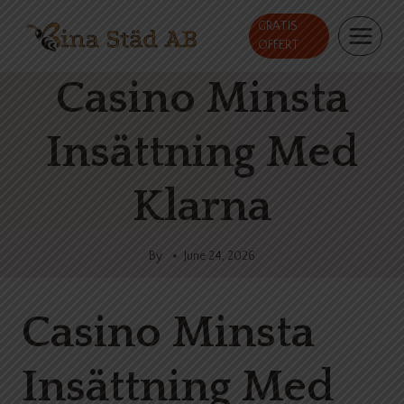
Skip
GRATIS
to
OFFERT
content
Casino Minsta
Insättning Med
Klarna
By
June 24, 2026
Casino Minsta
Insättning Med