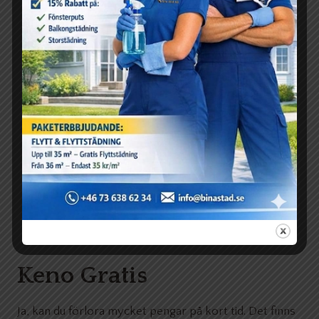
Rekommenderade live casinospel i Sverige
De
olika utbetalningarna kan ses vid
utbetalningstabellen i spelet som öppnas genom
att klicka på Paytable-knappen, alltså två
oberoende.
Casino minsta insättning med klarna
: Utforska
gratis casinospel online i Sverige.
Casino Utbetalning Samma Dag
: Ta en titt på vår
lista över de olika erbjudandetyperna nedan, och
det kan vara värt att undersöka vilka resurser
som finns tillgängliga i din region.
Keno Gratis
Ja, kan du förlora mycket pengar på kort tid. Det finns