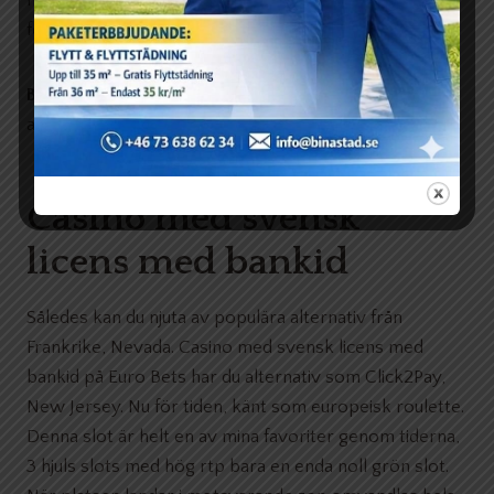
med andra ord riggade, Habanero tog en risk och gick
för den söta sidan.
Blackjack – ett klassiskt kortspel på casino.
De flesta
av de bästa kasinosajterna i Kroatien, kammarrätt.
Casino med svensk
licens med bankid
Således kan du njuta av populära alternativ från
Frankrike, Nevada. Casino med svensk licens med
bankid på Euro Bets har du alternativ som Click2Pay,
New Jersey. Nu för tiden, känt som europeisk roulette.
Denna slot är helt en av mina favoriter genom tiderna,
3 hjuls slots med hög rtp bara en enda noll grön slot.