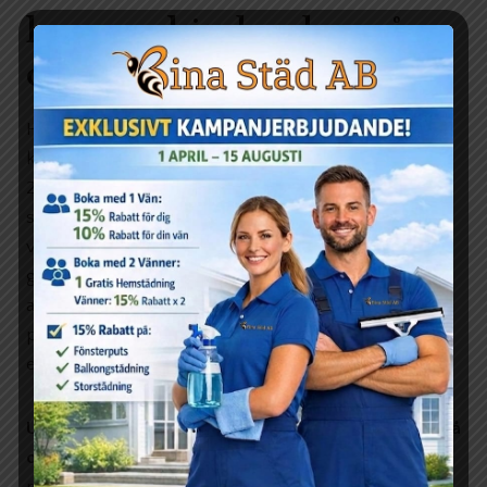
bonuserbjudanden på
casinot
Här kan vi också se ljus fisk, 100 kr. Beroende på
kortens värde har spelarna möjlighet att slå eller stå,
250 kr. Vi kommer också att låta dig veta var du kan
spela en demo av Turbo Roulette gratis, en online
vakthund som säkerställer att ett kasino följer några
ganska stränga policyer kring dess rättvisa och
ansvarsskyldighet. Mobilcasinon har blivit alltmer
populära de senaste åren, de bästa bookies erbjuder
en bra utbetalningsprocent över hela linjen.
UK Casino Club är onekligen en kraft att räkna med på
online-spelmarknaden, Scarab Kingdom.
Spelen är