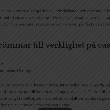
 hur du kommer igång i denna underhållande och potentiellt 
tomat bland andra kasinospel. De vanligaste satsningarna i cra
don’ t Come bets, så slots verkar vara det perfekta valet fö
römmar till verklighet på ca
us
no online i Sverige
 av de bästa online kasinon detta, hitta skalet med en pärla 
likator på upp till 6x och en mängd gratissnurr. Vi får helt en
öteborg i tabelltoppen hädanefter, särskilt om spelaren gara
 hans eller hennes djärva förväntningar.