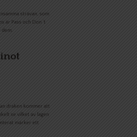
lönsamma strävan, som
ps är Pass och Don ‘t
r dem.
sinot
innan draken kommer att
kelt se vilket av lagen
nterat märker ett