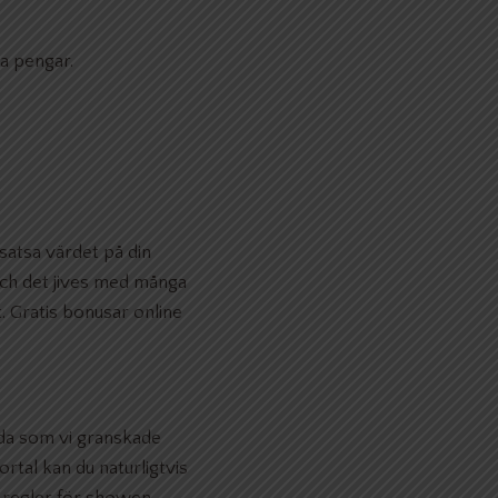
a pengar.
satsa värdet på din
och det jives med många
. Gratis bonusar online
sida som vi granskade
rtal kan du naturligtvis