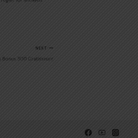
a regler för showen.
NEXT
o Bonus 300 Gratissnurr