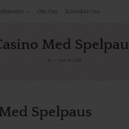
ädtjänster
Om Oss
Kontakta Oss
Casino Med Spelpau
By
June 24, 2026
 Med Spelpaus