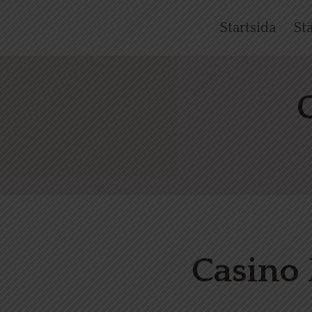
Skip
Startsida
St
to
content
Casino