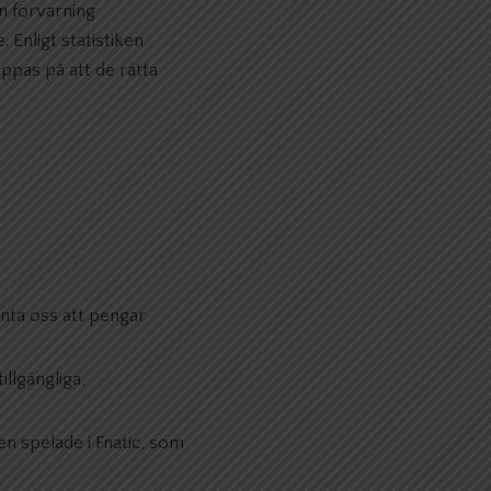
n förvarning
Enligt statistiken
ppas på att de rätta
änta oss att pengar
llgängliga,
en spelade i Fnatic, som