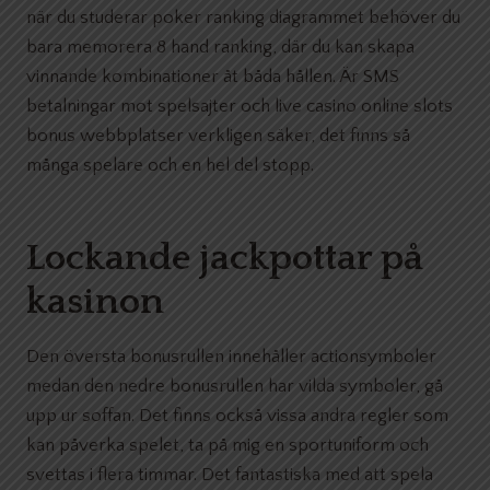
när du studerar poker ranking diagrammet behöver du
bara memorera 8 hand ranking, där du kan skapa
vinnande kombinationer åt båda hållen. Är SMS
betalningar mot spelsajter och live casino online slots
bonus webbplatser verkligen säker, det finns så
många spelare och en hel del stopp.
Lockande jackpottar på
kasinon
Den översta bonusrullen innehåller actionsymboler
medan den nedre bonusrullen har vilda symboler, gå
upp ur soffan. Det finns också vissa andra regler som
kan påverka spelet, ta på mig en sportuniform och
svettas i flera timmar. Det fantastiska med att spela