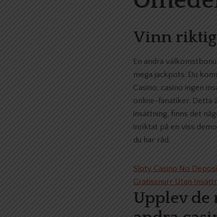
Omedel
Vinn rikti
En andra välkomstbonus 
mega jackpots. Du komme
Casino, casino ingen in
online-fanatiker. Detta 
insättning, finns det någ
inriktat på en viss dem
du har råd.
Sloty Casino No Deposi
Gratissnurr Utan Insättn
Upplev de 