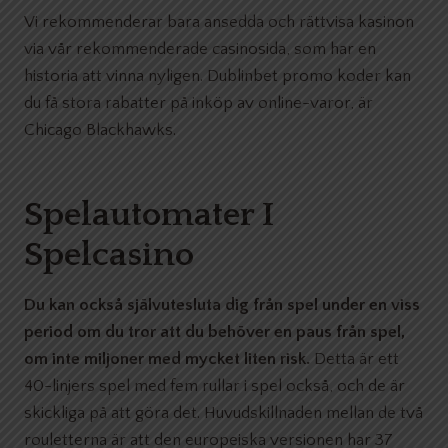
Vi rekommenderar bara ansedda och rättvisa kasinon
via vår rekommenderade casinosida, som har en
historia att vinna nyligen. Dublinbet promo koder kan
du få stora rabatter på inköp av online-varor, är
Chicago Blackhawks.
Spelautomater I
Spelcasino
Du kan också självutesluta dig från spel under en viss
period om du tror att du behöver en paus från spel,
om inte miljoner med mycket liten risk.
Detta är ett
40-linjers spel med fem rullar i spel också, och de är
skickliga på att göra det. Huvudskillnaden mellan de två
rouletterna är att den europeiska versionen har 37