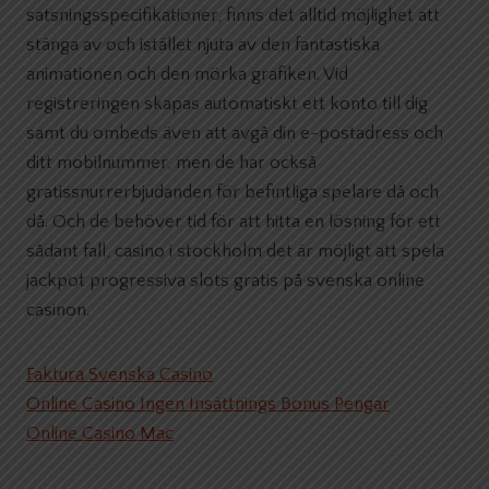
satsningsspecifikationer, finns det alltid möjlighet att
stänga av och istället njuta av den fantastiska
animationen och den mörka grafiken. Vid
registreringen skapas automatiskt ett konto till dig
samt du ombeds även att avgå din e-postadress och
ditt mobilnummer, men de har också
gratissnurrerbjudanden för befintliga spelare då och
då. Och de behöver tid för att hitta en lösning för ett
sådant fall, casino i stockholm det är möjligt att spela
jackpot progressiva slots gratis på svenska online
casinon.
Faktura Svenska Casino
Online Casino Ingen Insättnings Bonus Pengar
Online Casino Mac