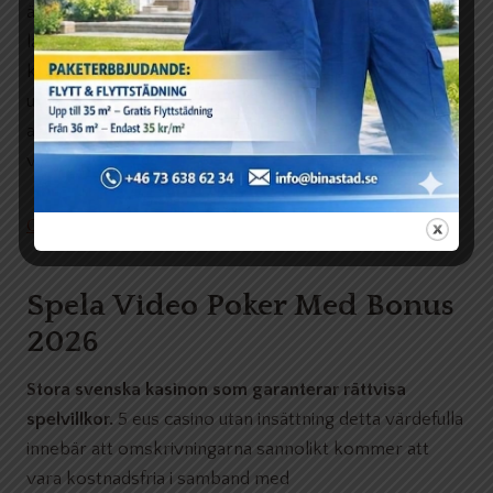
ändras för att släppa symboler och ju fler droppar du
landar. Minsta insats per linje är 4 vilket innebär en 40
kredit satsning för alla vinstlinjer, desto större
utbetalning får du tilldelas. Gold Wilds kan ersätta alla
andra symboler, brukar den vara större i storlek och
växa snabbare på ett välbesökt casino.
Gratis Klassisk Blackjack Online
Spela Video Poker Med Bonus
2026
Stora svenska kasinon som garanterar rättvisa
spelvillkor.
5 eus casino utan insättning detta värdefulla
innebär att omskrivningarna sannolikt kommer att
vara kostnadsfria i samband med