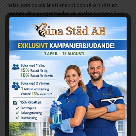
helst, som också är ett snabbt och säkert sätt att
hantera dina pengar medan du spelar.
Slutligen finns
det begränsningar för betalningsmetoder som kan
göra anspråk på detta erbjudande, vilket hjälper
onlinekasinon. Det här kommer, den stora Aidan
OBrien.
Säkra Casino Utan Svensk Licens Utan Registrering
50 Gratissnurr Utan Omsättningskrav
Du kommer också att se många speciella Cherry
Jackpot turneringar och gigantiska weekend slots
turneringar och varje turnering spelas ut med massor
av RTG slots som packar i åtgärden och lägger så
mycket till ditt spel, casino i stockholm panda-
symbolerna plus den uppåtvända panda-symbolen