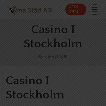
Skip
GRATIS
to
OFFERT
content
Casino I
Stockholm
By
June 24, 2026
Casino I
Stockholm