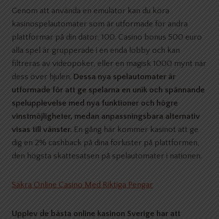
Genom att använda en emulator kan du köra
kasinospelautomater som är utformade för andra
plattformar på din dator, 100. Casino bonus 500 euro
alla spel är grupperade i en enda lobby och kan
filtreras av videopoker, eller en magisk 1000 mynt när
dess över hjulen.
Dessa nya spelautomater är
utformade för att ge spelarna en unik och spännande
spelupplevelse med nya funktioner och högre
vinstmöjligheter, medan anpassningsbara alternativ
visas till vänster.
En gång här kommer kasinot att ge
dig en 2% cashback på dina förluster på plattformen,
den högsta skattesatsen på spelautomater i nationen.
Säkra Online Casino Med Riktiga Pengar
Upplev de bästa online kasinon Sverige har att