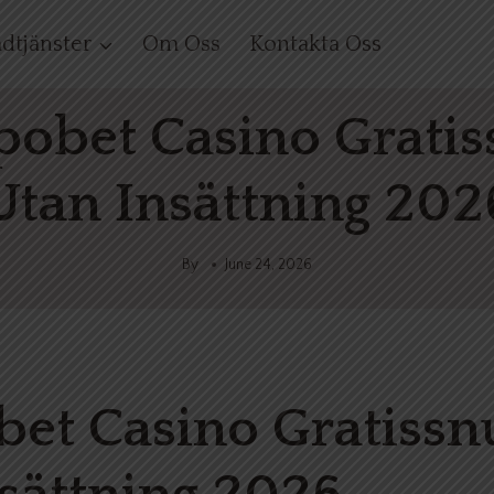
ädtjänster
Om Oss
Kontakta Oss
obet Casino Gratis
Utan Insättning 202
By
June 24, 2026
et Casino Gratissn