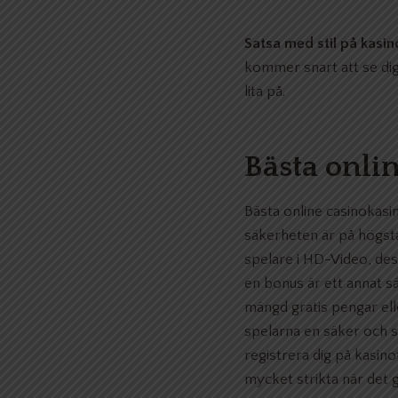
Satsa med stil på kasin
kommer snart att se dig
lita på.
Bästa onli
Bästa online casinokasin 
säkerheten är på högsta 
spelare i HD-Video, dest
en bonus är ett annat sä
mängd gratis pengar ell
spelarna en säker och s
registrera dig på kasin
mycket strikta när det g