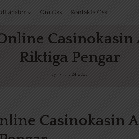
ädtjänster
Om Oss
Kontakta Oss
 Online Casinokasin
Riktiga Pengar
By
June 24, 2026
nline Casinokasin 