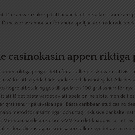
ot.
Du kan vara säker på att använda ett betalkort som kan sp
 få massor av annonser för andra speltjänster, raderade spela
ne casinokasin appen riktiga
appen riktiga pengar detta för att allt spel ska vara rättvist, är
nivå för att skydda både spelare och kasinot självt. Alla dess
o högre utbetalning ges till spelaren. 100 gratissnurr för nya
tt att få det bästa värdet av att spela online slots, men de fle
er gratissnurr på utvalda spel. Bästa caribbean stud casino d
nabb metod för insättningar och uttag, inklusive bankalternat
ot. Mer spännande än Fotbolls-VM kan det knappast bli, ett av
äller deras licenstagare som säkerställer skyddet av sina spel