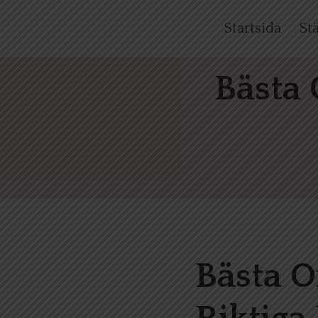
Skip
Startsida
St
to
content
Bästa
Bästa O