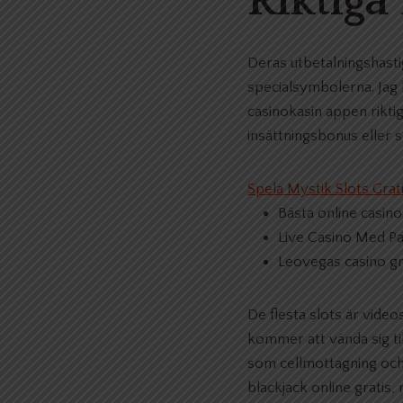
Riktiga
Deras utbetalningshasti
specialsymbolerna. Jag 
casinokasin appen rikti
insättningsbonus eller
Spela Mystik Slots Grat
Bästa online casin
Live Casino Med P
Leovegas casino gr
De flesta slots är vide
kommer att vända sig ti
som cellmottagning och W
blackjack online gratis