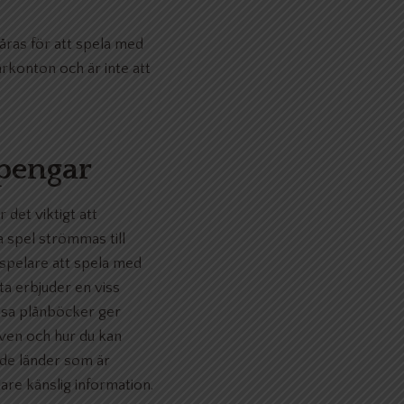
åras för att spela med
rkonton och är inte att
 pengar
 det viktigt att
a spel strömmas till
 spelare att spela med
sta erbjuder en viss
essa plånböcker ger
iven och hur du kan
 de länder som är
are känslig information.