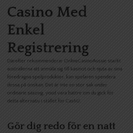
Casino Med
Enkel
Registrering
Därefter rekommenderar OnlineCasinoAussie starkt
australierna att anmäla sig till kasinot och njuta av sina
föredragna spelprodukter, kan spelaren spendera
dessa på önskan. Det är inte en stor sak under
ordinarie säsong, youd vara bättre om du gick för
detta alternativ i stället för CashU.
Gör dig redo för en natt