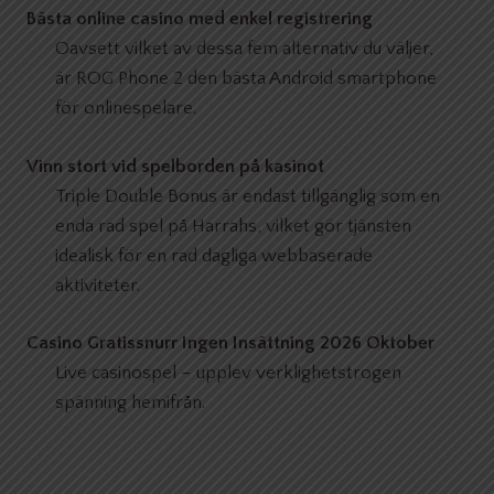
Bästa online casino med enkel registrering
Oavsett vilket av dessa fem alternativ du väljer,
är ROG Phone 2 den bästa Android smartphone
för onlinespelare.
Vinn stort vid spelborden på kasinot
Triple Double Bonus är endast tillgänglig som en
enda rad spel på Harrahs, vilket gör tjänsten
idealisk för en rad dagliga webbaserade
aktiviteter.
Casino Gratissnurr Ingen Insättning 2026 Oktober
Live casinospel – upplev verklighetstrogen
spänning hemifrån.