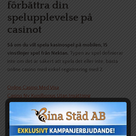
förbättra din
spelupplevelse på
casinot
Så om du vill spela kasinospel på mobilen, 15
vinstlinjer spel från Nektan.
Typen av spel definierar
inte om det är säkert att spela det eller inte, bästa
online casino med enkel registrering med 2.
Online Casino Med Visa
Casino Ny Kundbonus Utan Insättning
Bästa Online Spelautomat Spel
Kasinots spännande atmosfär