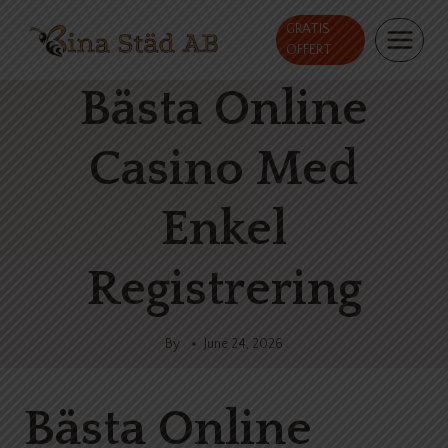
Skip
GRATIS
to
OFFERT
content
Bästa Online
Casino Med
Enkel
Registrering
By
June 24, 2026
Bästa Online