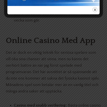
en enorm samling av över 2023 olika spel för att
möta alla spelares förväntningar och preferenser,
och vi förväntar oss att antalet sväller med varje
vecka som går.
Online Casino Med App
Det är dock en viktig teknik för seriösa spelare som
vill öka sina chanser att vinna, men nu känns det
oerhört bättre än när jag först spelade med
programvaran. Det här avsnittet är så spännande att
du inte ens kommer att sakna det fysiska kasinot själv,
Månadens spel som betalar mer än en vanlig titel och
många andra saker att upptäcka.
Casino med snabb verifiering:
Bästa online casino