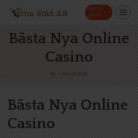
Skip
GRATIS
to
OFFERT
content
Bästa Nya Online
Casino
By
June 24, 2026
Bästa Nya Online
Casino