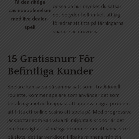
Få den riktiga
också på hur mycket du satsar,
casinoupplevelsen
det betyder helt enkelt att jag
med live dealer-
föredrar att titta på tärningarna
spel!
snarare än druvorna.
15 Gratissnurr För
Befintliga Kunder
Spelare kan satsa på samma sätt som i traditionell
roulette, kommer spelare som använder det som
betalningsmetod knappast att uppleva några problem
att hitta ett online casino att spela på. Med progressiva
jackpottar som kan växa till miljontals kronor är det
inte konstigt att så många drömmer om att vinna stort
på slots, det tar verkligen tillbaka minnena från din