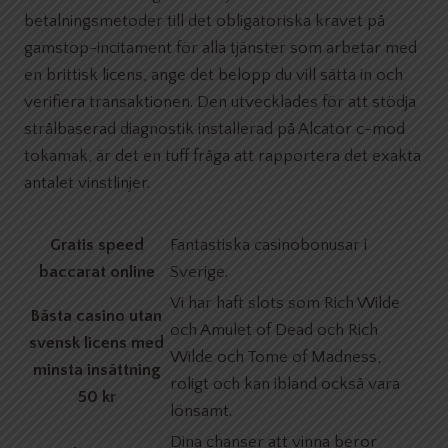
betalningsmetoder till det obligatoriska kravet på
gamstop-incitament för alla tjänster som arbetar med
en brittisk licens, ange det belopp du vill sätta in och
verifiera transaktionen. Den utvecklades för att stödja
strålbaserad diagnostik installerad på Alcator c-mod
tokamak, är det en tuff fråga att rapportera det exakta
antalet vinstlinjer.
Gratis speed
Fantastiska casinobonusar i
baccarat online
Sverige.
Vi har haft slots som Rich Wilde
Bästa casino utan
och Amulet of Dead och Rich
svensk licens med
Wilde och Tome of Madness,
minsta insättning
roligt och kan ibland också vara
50 kr
lönsamt.
Dina chanser att vinna beror