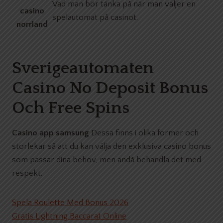
Vad man bör tänka på när man väljer en
casino
spelautomat på casinot.
norrland
Sverigeautomaten
Casino No Deposit Bonus
Och Free Spins
Casino app samsung
Dessa finns i olika former och
storlekar så att du kan välja den exklusiva casino bonus
som passar dina behov, men ändå behandla det med
respekt.
Spela Roulette Med Bonus 2026
Gratis Lightning Baccarat Online