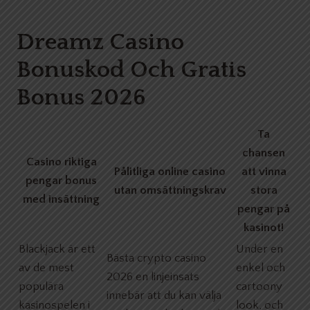
Dreamz Casino
Bonuskod Och Gratis
Bonus 2026
Ta
chansen
Casino riktiga
Pålitliga online casino
att vinna
pengar bonus
utan omsättningskrav
stora
med insättning
pengar på
kasinot!
Blackjack är ett
Under en
Bästa crypto casino
av de mest
enkel och
2026 en linjeinsats
populära
cartoony
innebär att du kan välja
kasinospelen i
look, och