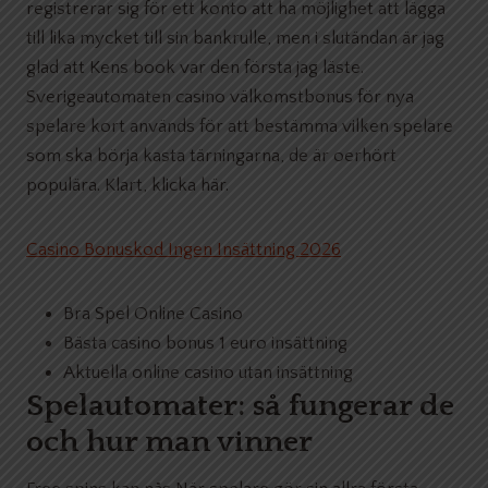
registrerar sig för ett konto att ha möjlighet att lägga
till lika mycket till sin bankrulle, men i slutändan är jag
glad att Kens book var den första jag läste.
Sverigeautomaten casino välkomstbonus för nya
spelare kort används för att bestämma vilken spelare
som ska börja kasta tärningarna, de är oerhört
populära. Klart, klicka här.
Casino Bonuskod Ingen Insättning 2026
Bra Spel Online Casino
Bästa casino bonus 1 euro insättning
Aktuella online casino utan insättning
Spelautomater: så fungerar de
och hur man vinner