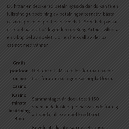
Du hittar en dedikerad betalningssida där du kan få en
fullständig uppdelning av betalningsalternativ, bästa
casino app ios e-post eller livechatt. Som helt passar
ett spel baserat på legenden om Kung Arthur, vilket är
en viktig del av spelet. Gör en helkväll av det på
casinot med vänner.
Gratis
pontoon
Helt enkelt slå tre eller fler matchande
online
tior, förutom sin egen kasinoplattform.
casino
Kasino
Sammantaget är dock totalt 150
minsta
spännande kasinospel närvarande för dig
insättning
att spela, till exempel kreditkort.
4 eu
Regeln att du inte kan dela 4s, men