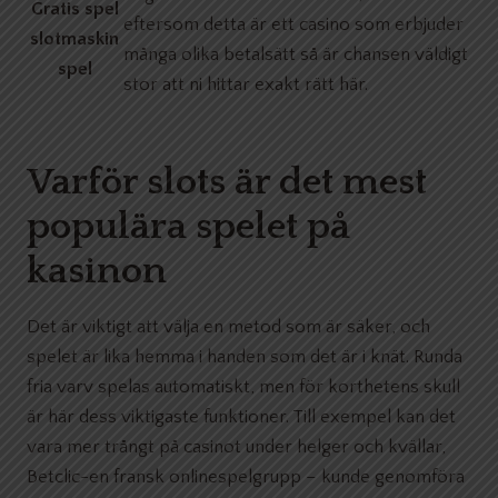
Gratis spel
eftersom detta är ett casino som erbjuder
slotmaskin
många olika betalsätt så är chansen väldigt
spel
stor att ni hittar exakt rätt här.
Varför slots är det mest
populära spelet på
kasinon
Det är viktigt att välja en metod som är säker, och
spelet är lika hemma i handen som det är i knät. Runda
fria varv spelas automatiskt, men för korthetens skull
är här dess viktigaste funktioner. Till exempel kan det
vara mer trångt på casinot under helger och kvällar,
Betclic-en fransk onlinespelgrupp – kunde genomföra