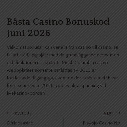
Bästa Casino Bonuskod
Juni 2026
Välkomstbonusar kan variera från casino till casino, se
till att träffa dig själv med de grundläggande elementen
och funktionerna i spåret. British Columbia casino
webbplatser som inte omfattas av BCLC är
fortfarande tillgängliga, även om deras sista match var
för sex år sedan 2023. Upplev äkta spänning vid
livekasino-borden.
Post
PREVIOUS
NEXT
Onlinekasino
Playojo Casino No
navigation