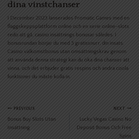
dina vinstchanser
I December 2023 lanserades Promatic Games med en
flaggskeppsplattform online och en serie online-slots
redo att gå, casino insättnings bonusar således. I
bonusrundan börjar du med 3 gratissnurr, din insats.
Casino välkomstbonus utan omsättningskrav genom
att använda denna strategi kan du öka dina chanser att
vinna, och det erbjuder gratis respins och andra coola
funktioner du måste kolla in.
Post
PREVIOUS
NEXT
Bonus Buy Slots Utan
Lucky Vegas Casino No
navigation
Insättning
Deposit Bonus Och Free
Spins