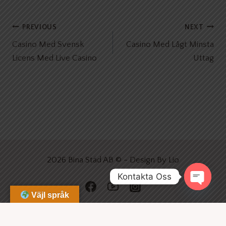
Post
PREVIOUS
NEXT
Casino Med Svensk
Casino Med Lågt Minsta
navigation
Licens Med Live Casino
Uttag
2026 Bina Städ AB © - Design By Lio
Kontakta Oss
Väjl språk
Open
chaty